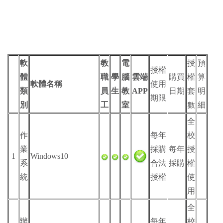
軟
教
電
授
預
授權
體
職
學
腦
雲端
購買
權
算
軟體名稱
使用
類
員
生
教
APP
日期
套
明
期限
別
工
室
數
細
全
作
每年
校
業
採購
每年
授
1
Windows10
系
合法
採購
權
統
授權
使
用
全
辦
每年
校