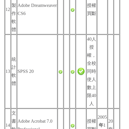
製
Adobe Dreamweaver
授權
12
作
CS6
買斷
軟
體
40人
授
權，
統
全校
計
13
SPSS 20
同時
軟
使人
體
數上
限40
人
文
2005
書
Adobe Acrobat 7.0
授權
20
14
年
1