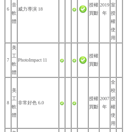
音
授權
2019
室
6
威力導演 18
軟
買斷
年
授
體
權
使
用
美
工
授權
7
PhotoImpact 11
軟
買斷
體
全
美
校
工
授權
2007
授
8
非常好色 6.0
軟
買斷
年
權
體
使
用