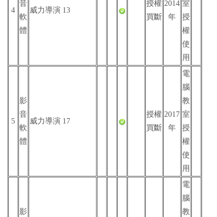
音
授權
2014
室
4
威力導演 13
軟
買斷
年
授
體
權
使
用
電
腦
影
教
音
授權
2017
室
5
威力導演 17
軟
買斷
年
授
體
權
使
用
電
腦
影
教