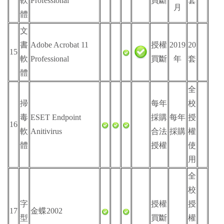
軟
Professional
買斷
套
月
體
文
書
Adobe Acrobat 11
授權
2019
20
15
軟
Professional
買斷
年
套
體
全
掃
每年
校
毒
ESET Endpoint
採購
每年
授
16
軟
Anitivirus
合法
採購
權
體
授權
使
用
全
校
字
授權
授
17
金蝶2002
型
買斷
權