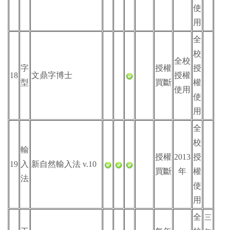
使
用
全
校
全校
字
授權
授
18
文鼎字博士
授權
型
買斷
權
使用
使
用
全
校
輸
授權
2013
授
19
入
新自然輸入法 v.10
買斷
年
權
法
使
用
全
三