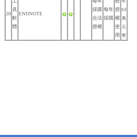
工
每年
校
年
具
採購
每年
授
63
20
ENDNOTE
軟
合法
採購
權
萬
體
授權
使
元
用
整