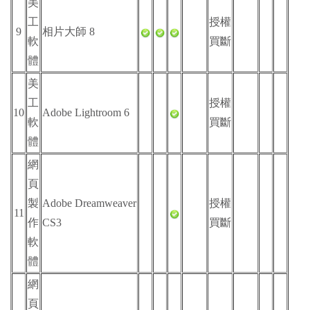
美
工
授權
9
相片大師 8
軟
買斷
體
美
工
授權
10
Adobe Lightroom 6
軟
買斷
體
網
頁
製
Adobe Dreamweaver
授權
11
作
CS3
買斷
軟
體
網
頁