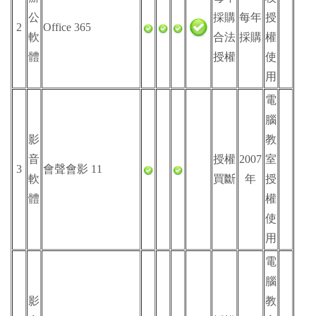
公
採購
每年
授
2
Office 365
軟
合法
採購
權
體
授權
使
用
電
腦
影
教
音
授權
2007
室
3
會聲會影 11
軟
買斷
年
授
體
權
使
用
電
腦
影
教